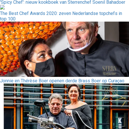
'Spicy Chef': nieuw kookboek van Sterrenchef Soenil Bahadoer
The Best Chef Awards 2020: zeven Nederlandse topchefs in
top 100
Jonnie en Thérèse Boer openen derde Brass Boer op Curaçao