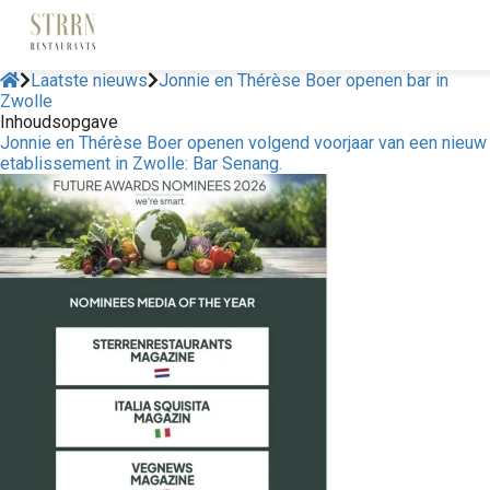
Laatste nieuws
Jonnie en Thérèse Boer openen bar in
Zwolle
Inhoudsopgave
Jonnie en Thérèse Boer openen volgend voorjaar van een nieuw
etablissement in Zwolle: Bar Senang.