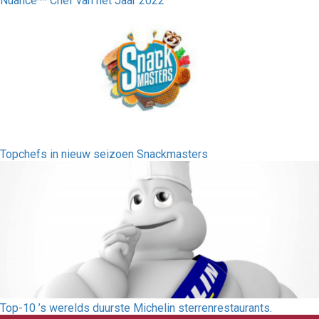
Nuance** Chef van het Jaar 2022
Topchefs in nieuw seizoen Snackmasters
Top-10 ’s werelds duurste Michelin sterrenrestaurants.