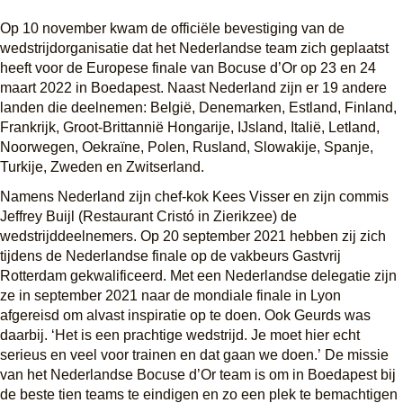
Op 10 november kwam de officiële bevestiging van de 
wedstrijdorganisatie dat het Nederlandse team zich geplaatst 
heeft voor de Europese finale van Bocuse d’Or op 23 en 24 
maart 2022 in Boedapest. Naast Nederland zijn er 19 andere 
landen die deelnemen: België, Denemarken, Estland, Finland, 
Frankrijk, Groot-Brittannië Hongarije, IJsland, Italië, Letland, 
Noorwegen, Oekraïne, Polen, Rusland, Slowakije, Spanje, 
Turkije, Zweden en Zwitserland.
Namens Nederland zijn chef-kok Kees Visser en zijn commis 
Jeffrey Buijl (Restaurant Cristó in Zierikzee) de 
wedstrijddeelnemers. 
Op 20 september 2021 hebben zij zich 
tijdens de Nederlandse finale op de vakbeurs Gastvrij 
Rotterdam gekwalificeerd.
Met een Nederlandse delegatie zijn 
ze in september 2021 naar de mondiale finale in Lyon 
afgereisd om alvast inspiratie op te doen. Ook Geurds was 
daarbij. ‘Het is een prachtige wedstrijd. Je moet hier echt 
serieus en veel voor trainen en dat gaan we doen.’ 
De missie 
van het Nederlandse Bocuse d’Or team is om in Boedapest bij 
de beste tien teams te eindigen en zo een plek te bemachtigen 