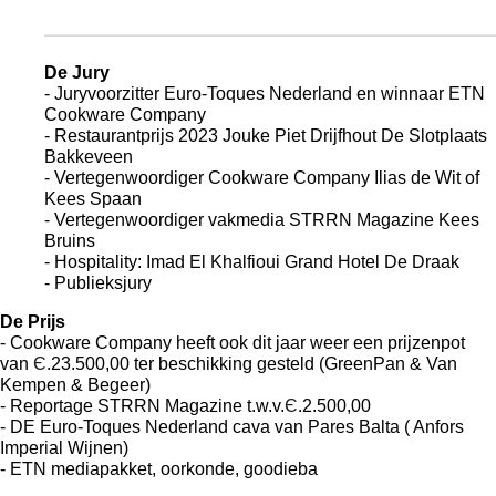
De Jury
- Juryvoorzitter Euro-Toques Nederland en winnaar ETN 
Cookware Company
- Restaurantprijs 2023 Jouke Piet Drijfhout De Slotplaats 
Bakkeveen
- Vertegenwoordiger Cookware Company Ilias de Wit of 
Kees Spaan
- Vertegenwoordiger vakmedia STRRN Magazine Kees 
Bruins
- Hospitality: Imad El Khalfioui Grand Hotel De Draak
- Publieksjury 
De Prijs
- Cookware Company heeft ook dit jaar weer een prijzenpot 
van 
Є
.23.500,00 ter beschikking gesteld (GreenPan & Van 
Kempen & Begeer)
- Reportage STRRN Magazine t.w.v.
Є
.2.500,00
- DE Euro-Toques Nederland cava van Pares Balta ( Anfors 
Imperial Wijnen)
- ETN mediapakket, oorkonde, goodieba