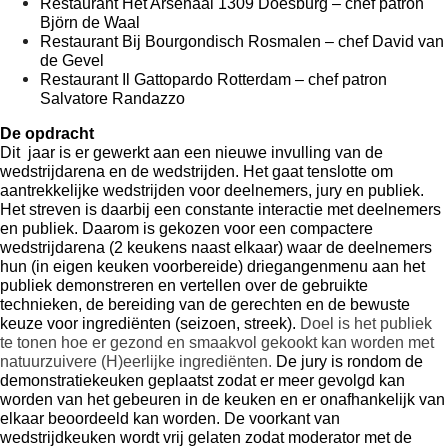
Restaurant Het Arsenaal 1309 Doesburg – chef patron 
Björn de Waal
Restaurant Bij Bourgondisch Rosmalen – chef David van 
de Gevel
Restaurant Il Gattopardo Rotterdam – chef patron 
Salvatore Randazzo
De opdracht
Dit  jaar is er gewerkt aan een nieuwe invulling van de 
wedstrijdarena en de wedstrijden. Het gaat tenslotte om 
aantrekkelijke wedstrijden voor deelnemers, jury en publiek. 
Het streven is daarbij een constante interactie met deelnemers 
en publiek. Daarom is gekozen voor een compactere 
wedstrijdarena (2 keukens naast elkaar) waar de deelnemers 
hun (in eigen keuken voorbereide) driegangenmenu aan het 
publiek demonstreren en vertellen over de gebruikte 
technieken, de bereiding van de gerechten en de bewuste 
keuze voor ingrediënten (seizoen, streek). 
Doel is het publiek 
te tonen hoe er gezond en smaakvol gekookt kan worden met 
natuurzuivere (H)eerlijke ingrediënten. 
De jury is rondom de 
demonstratiekeuken geplaatst zodat er meer gevolgd kan 
worden van het gebeuren in de keuken en er onafhankelijk van 
elkaar beoordeeld kan worden. De voorkant van 
wedstrijdkeuken wordt vrij gelaten zodat moderator met de 