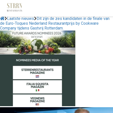
Laatste nieuws
Dit zijn de zes kandidaten in de finale van
de Euro-Toques Nederland Restaurantprijs by Cookware
Company tijdens Gastvrij Rotterdam.