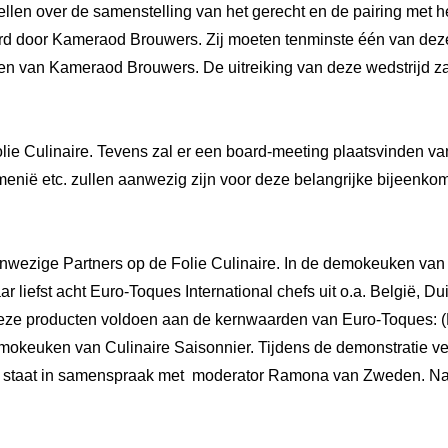
ellen over de samenstelling van het gerecht en de pairing met he
d door Kameraod Brouwers. Zij moeten tenminste één van deze b
n van Kameraod Brouwers. De uitreiking van deze wedstrijd zal
e Culinaire. Tevens zal er een board-meeting plaatsvinden van 
emenië etc. zullen aanwezig zijn voor deze belangrijke bijeenko
wezige Partners op de Folie Culinaire. In de demokeuken van 
 liefst acht Euro-Toques International chefs uit o.a. België, D
e producten voldoen aan de kernwaarden van Euro-Toques: (H)ee
mokeuken van Culinaire Saisonnier. Tijdens de demonstratie ver
 staat in samenspraak met  moderator Ramona van Zweden. Na de p