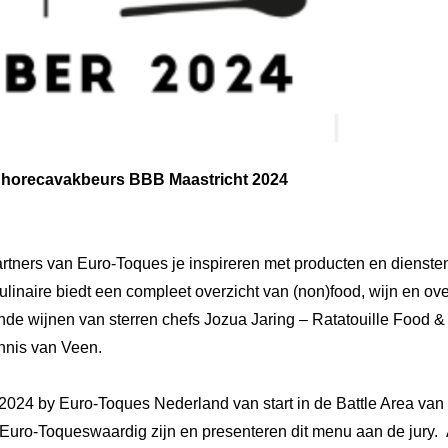
s horecavakbeurs BBB Maastricht 2024
rtners van Euro-Toques je inspireren met producten en diensten 
linaire biedt een compleet overzicht van (non)food, wijn en ove
nde wijnen van sterren chefs Jozua Jaring – Ratatouille Food 
nnis van Veen.
024 by Euro-Toques Nederland van start in de Battle Area van
ro-Toqueswaardig zijn en presenteren dit menu aan de jury.  Al